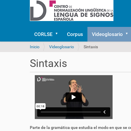
CORLSE
Corpus
Videoglosario
U
Inicio
Videoglosario
Sintaxis
s
t
Sintaxis
e
d
e
s
t
á
a
q
u
í
:
Parte de la
gramática
que estudia el modo en que se c