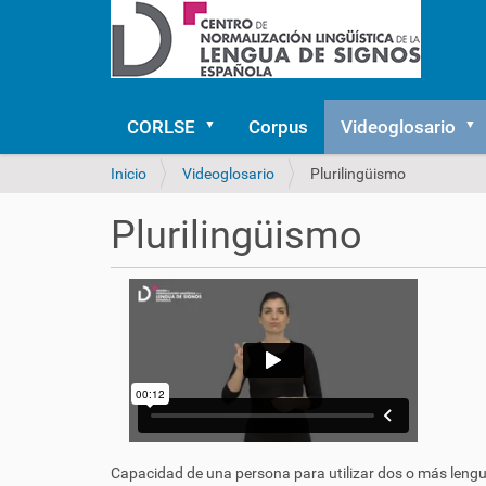
CORLSE
Corpus
Videoglosario
U
Inicio
Videoglosario
Plurilingüismo
s
t
Plurilingüismo
e
d
e
s
t
á
a
q
u
í
:
Capacidad de una persona para utilizar dos o más lengu