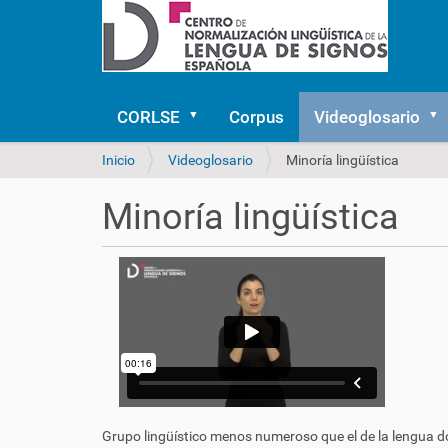
CORLSE
Corpus
Videoglosario
U
Inicio
Videoglosario
Minoría lingüística
s
t
Minoría lingüística
e
d
e
s
t
á
a
q
u
í
:
Grupo lingüístico menos numeroso que el de la lengua dom