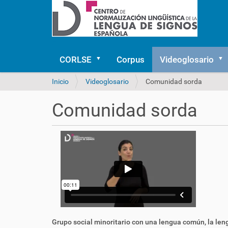
CORLSE
Corpus
Videoglosario
U
Inicio
Videoglosario
Comunidad sorda
s
t
Comunidad sorda
e
d
e
s
t
á
a
q
u
í
:
Grupo social minoritario con una lengua común, la leng