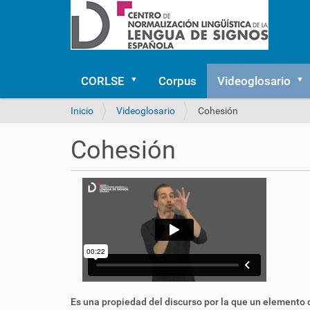
CORLSE
Corpus
Videoglosario
U
Inicio
Videoglosario
Cohesión
s
t
Cohesión
e
d
e
s
t
á
a
q
u
í
:
Es una propiedad del
discurso
por la que un elemento 