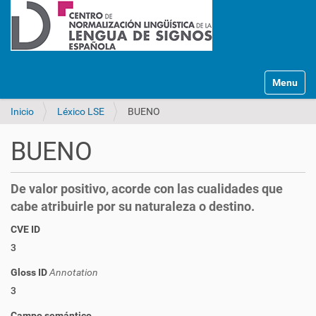
Mostrar/O
Inicio
Léxico LSE
BUENO
BUENO
De valor positivo, acorde con las cualidades que
cabe atribuirle por su naturaleza o destino.
CVE ID
3
Gloss ID
Annotation
3
Campo semántico