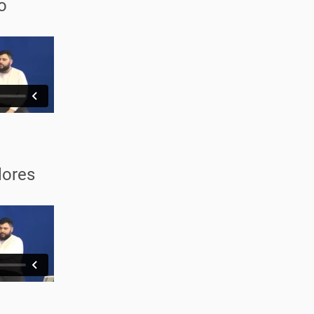
o
lores