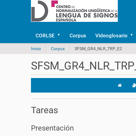
CORLSE
Corpus
Videoglosario
U
Inicio
Corpus
SFSM_GR4_NLR_TRP_E2
s
t
SFSM_GR4_NLR_TRP
e
d
e
s
t
á
a
Tareas
q
u
í
Presentación
: