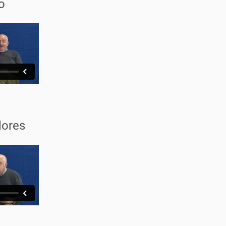
o
lores