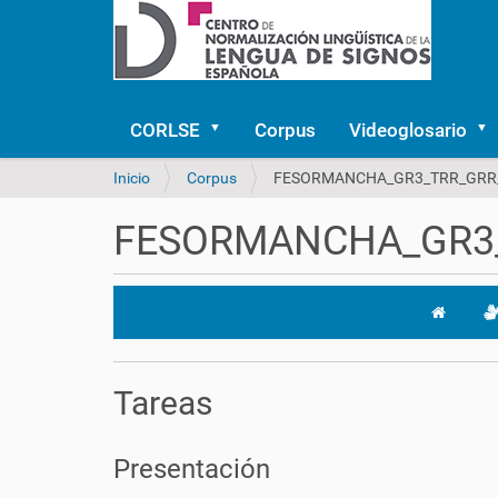
CORLSE
Corpus
Videoglosario
U
Inicio
Corpus
FESORMANCHA_GR3_TRR_GRR
s
t
FESORMANCHA_GR3
e
d
e
s
t
á
a
Tareas
q
u
í
Presentación
: