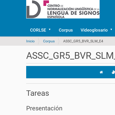
CORLSE
Corpus
Videoglosario
U
Inicio
Corpus
ASSC_GR5_BVR_SLM_E4
s
t
ASSC_GR5_BVR_SLM
e
d
e
s
t
á
a
Tareas
q
u
í
Presentación
: