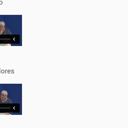
o
lores